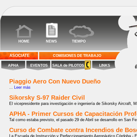
HOME
NEWS
TIEMPO
ASOCIATE
COMISIONES DE TRABAJO
APHA
EVENTOS
SALA de PILOTOS
LINKS
Piaggio Aero Con Nuevo Dueño
...
Leer más
Sikorsky S-97 Raider Civil
El vicepresidente para investigación e ingeniería de Sikorsky Aircraft, Ma
APHA - Primer Cursos de Capacitación Prof
Tal como estaba previsto, el pasado 29 de Abril se desarrollo en San Fe
Curso de Combate contra Incendios de Bos
La Escuela de Instrucción y Perfeccionamiento Aeronáutico Córdoba - E.