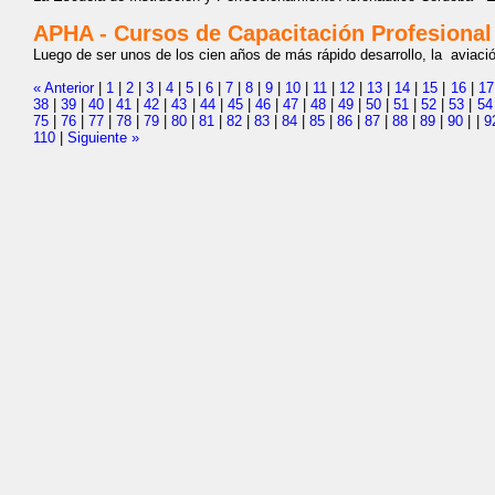
APHA - Cursos de Capacitación Profesional
Luego de ser unos de los cien años de más rápido desarrollo, la aviació
« Anterior
|
1
|
2
|
3
|
4
|
5
|
6
|
7
|
8
|
9
|
10
|
11
|
12
|
13
|
14
|
15
|
16
|
17
38
|
39
|
40
|
41
|
42
|
43
|
44
|
45
|
46
|
47
|
48
|
49
|
50
|
51
|
52
|
53
|
54
75
|
76
|
77
|
78
|
79
|
80
|
81
|
82
|
83
|
84
|
85
|
86
|
87
|
88
|
89
|
90
|
|
9
110
|
Siguiente »